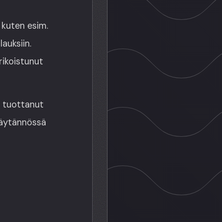
, kuten esim.
auksiin.
rikoistunut
n tuottanut
 käytännössä