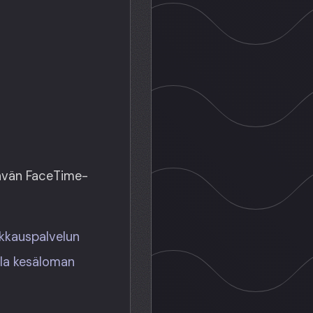
tävän FaceTime-
kkauspalvelun
ella kesäloman