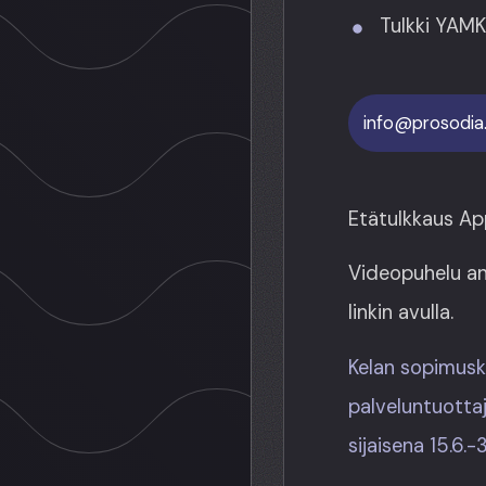
Tulkki YAMK
info@prosodia.
Etätulkkaus Ap
Videopuhelu and
linkin avulla.
Kelan sopimusk
palveluntuottaja
sijaisena 15.6.-