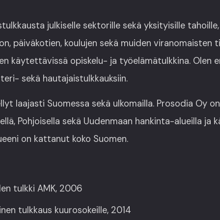
ulkkausta julkiselle sektorille sekä yksityisille tahoille
n, päiväkotien, koulujen sekä muiden viranomaisten til
en käytettävissä opiskelu- ja työelämätulkkina. Olen e
teri- sekä hautajaistulkkauksiin.
llyt laajasti Suomessa sekä ulkomailla. Prosodia Oy o
sellä, Pohjoisella sekä Uudenmaan hankinta-alueilla ja
ueeni on kattanut koko Suomen.
len tulkki AMK, 2006
en tulkkaus kuurosokeille, 2014