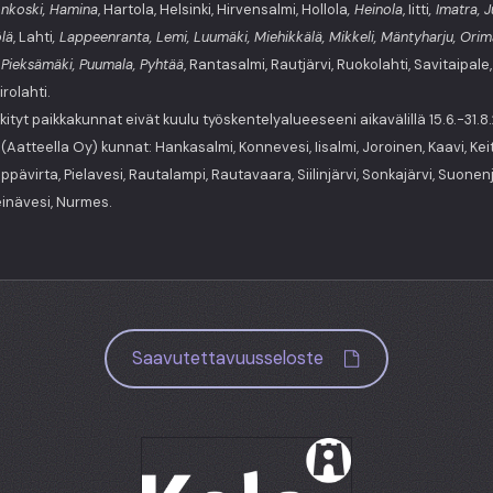
onkoski, Hamina
, Hartola, Helsinki, Hirvensalmi, Hollola
, Heinola
, Iitti
, Imatra, 
ölä
, Lahti
, Lappeenranta, Lemi, Luumäki, Miehikkälä, Mikkeli, Mäntyharju, Orima
 Pieksämäki, Puumala, Pyhtää
, Rantasalmi, Rautjärvi, Ruokolahti, Savitaipale
rolahti.
tyt paikkakunnat eivät kuulu työskentelyalueeseeni aikavälillä 15.6.-31.8
Aatteella Oy) kunnat: Hankasalmi, Konnevesi, Iisalmi, Joroinen, Kaavi, Keit
eppävirta, Pielavesi, Rautalampi, Rautavaara, Siilinjärvi, Sonkajärvi, Suonenj
einävesi, Nurmes.
Saavutettavuusseloste