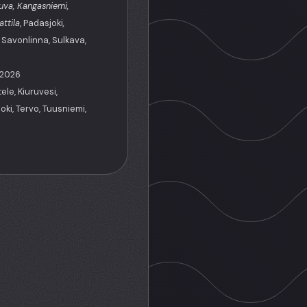
Juva, Kangasniemi,
ttila
, Padasjoki
,
, Savonlinna, Sulkava,
.2026
ele, Kiuruvesi,
oki, Tervo, Tuusniemi,