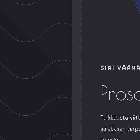
SIRI VÄÄN
Pros
Tulkkausta viitt
asiakkaan tarp