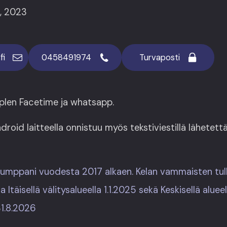
, 2023
fi
0458491974
Turvaposti
plen Facetime ja whatsapp.
roid laitteella onnistuu myös tekstiviestillä lähetet
umppani vuodesta 2017 alkaen. Kelan vammaisten tul
 Itäisellä välitysalueella 1.1.2025 sekä Keskisellä alue
31.8.2026