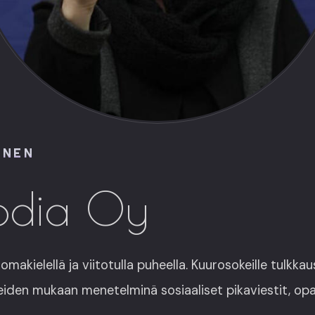
ÄNEN
odia Oy
omakielellä ja viitotulla puheella. Kuurosokeille tulkkaust
eiden mukaan menetelminä sosiaaliset pikaviestit, o