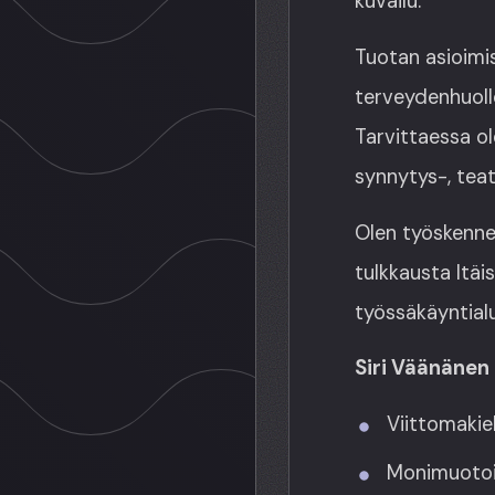
kuvailu.
Tuotan asioimist
terveydenhuollo
Tarvittaessa ol
synnytys-, teat
Olen työskenne
tulkkausta Itäi
työssäkäyntial
Siri Väänänen
Viittomakie
Monimuotoin