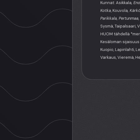
Kunnat: Asikkala
, En
Kotka
, Kouvola
, Kärk
Parikkala, Pertunmaa,
Sysmä, Taipalsaari, Vi
HUOM tähdellä *merki
Kesäloman sijaisuus (
Kuopio, Lapinlahti, L
Varkaus, Vieremä, H